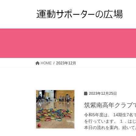
コ
ナ
ン
ビ
テ
ゲ
ン
ー
ツ
シ
へ
ョ
ス
ン
キ
に
ッ
移
HOME
2023年12月
プ
動
2023年12月25日
筑紫南高年クラブ
令和5年度は、 14期生
を行っています。 １．は
本日の流れを案内。続いてお