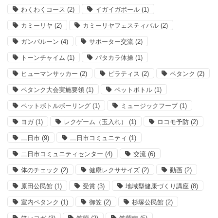
わくわくコース
(2)
イガイガボール
(1)
カミーリヤ
(2)
カミーリヤフェスティバル
(2)
ガンバルーン
(4)
サポーター交流
(2)
トーンチャイム
(1)
パタカラ体操
(1)
ヒューマンサッカー
(2)
ピラティス
(2)
ペタンク
(2)
ペタンク大会実施要領
(1)
ペットボトル
(1)
ペットボトルボーリング
(1)
ミュージックフープ
(1)
ヨガ
(1)
レクゲーム（玉入れ）
(1)
ロコモ予防
(2)
二日市
(9)
二日市コミュニティ
(1)
二日市コミュニティセンター
(4)
交流
(6)
体のチェック
(2)
健康レクササイズ
(2)
動画
(2)
原田公民館
(1)
受賞
(3)
地域型健康づくり講座
(8)
室内ペタンク
(1)
御笠
(2)
杉塚公民館
(2)