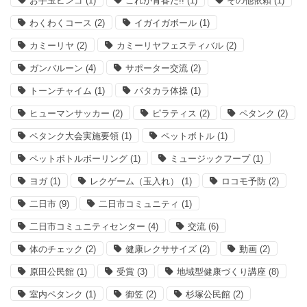
お手玉ビンゴ
(1)
これが青春だ!!
(1)
その他依頼
(1)
わくわくコース
(2)
イガイガボール
(1)
カミーリヤ
(2)
カミーリヤフェスティバル
(2)
ガンバルーン
(4)
サポーター交流
(2)
トーンチャイム
(1)
パタカラ体操
(1)
ヒューマンサッカー
(2)
ピラティス
(2)
ペタンク
(2)
ペタンク大会実施要領
(1)
ペットボトル
(1)
ペットボトルボーリング
(1)
ミュージックフープ
(1)
ヨガ
(1)
レクゲーム（玉入れ）
(1)
ロコモ予防
(2)
二日市
(9)
二日市コミュニティ
(1)
二日市コミュニティセンター
(4)
交流
(6)
体のチェック
(2)
健康レクササイズ
(2)
動画
(2)
原田公民館
(1)
受賞
(3)
地域型健康づくり講座
(8)
室内ペタンク
(1)
御笠
(2)
杉塚公民館
(2)