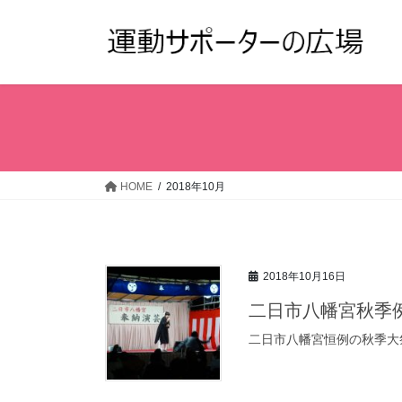
コ
ナ
ン
ビ
テ
ゲ
ン
ー
ツ
シ
へ
ョ
ス
ン
キ
に
ッ
移
HOME
2018年10月
プ
動
2018年10月16日
二日市八幡宮秋季
二日市八幡宮恒例の秋季大